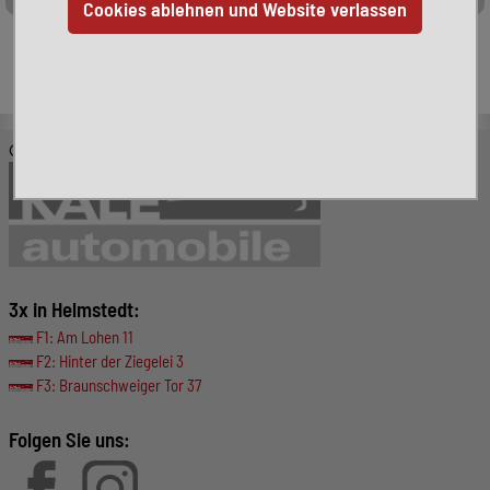
Leider ist das von Ihnen gesuchte Fahrzeug nicht mehr
verfügbar. Hier finden Sie weitere interessante Fahrzeuge:
© KALE-Automobile GmbH
3x in Helmstedt:
F1: Am Lohen 11
F2: Hinter der Ziegelei 3
F3: Braunschweiger Tor 37
Folgen Sie uns: