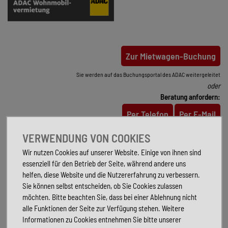
Zur Mietwagen-Buchung
Sie werden auf das Buchungsportal des ADAC weitergeleitet
oder
Beratung anfordern:
Per Telefon
Per E-Mail
VERWENDUNG VON COOKIES
MERKMALE*
Wir nutzen Cookies auf unserer Website. Einige von ihnen sind
Zahlungsmethoden: online, Karte oder bar
essenziell für den Betrieb der Seite, während andere uns
helfen, diese Website und die Nutzererfahrung zu verbessern.
Mindestmietdauer: 6 Tage
Sie können selbst entscheiden, ob Sie Cookies zulassen
1.500€ Selbstbeteiligung / Kaution
möchten. Bitte beachten Sie, dass bei einer Ablehnung nicht
Tankregelung: voll / voll
alle Funktionen der Seite zur Verfügung stehen. Weitere
Informationen zu Cookies entnehmen Sie bitte unserer
Europaweites Reisen erlaubt