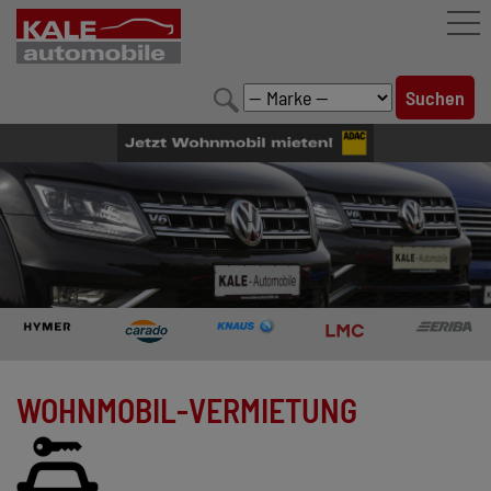
FAHRZEUGBESTAND
LEISTUNGEN
KONFIGURATOR
MARKENWELT
UNTERNEHMEN
KONTAKT
WOHNMOBIL-VERMIETUNG