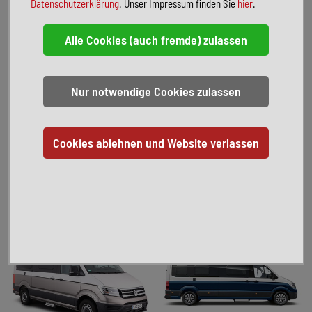
Datenschutzerklärung
. Unser Impressum finden Sie
hier
.
optional: Tisch + 2 Stühle für 39€
* Bitte beachten Sie, dass Ihr persönliches Mietangebot unter Umständen abweichende
Bedingungen haben kann. Weitere Informationen erhalten Sie bei unserem
Kundendienst.
MIETWAGENÜBERSICHT**
** Es handelt sich um Beispiele. Aktuell verfügbare Mietwagen und deren Ausstattungen
können variieren.