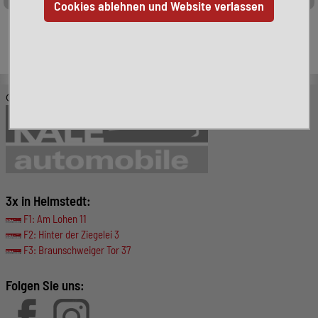
Leider ist das von Ihnen gesuchte Fahrzeug nicht mehr
verfügbar. Hier finden Sie weitere interessante Fahrzeuge:
© KALE-Automobile GmbH
3x in Helmstedt:
F1: Am Lohen 11
F2: Hinter der Ziegelei 3
F3: Braunschweiger Tor 37
Folgen Sie uns: