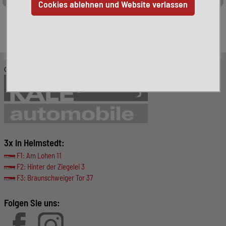
Leider ist das von Ihnen gesuchte Fahrzeug nicht mehr
verfügbar. Hier finden Sie weitere interessante Fahrzeuge:
© KALE-Automobile GmbH
3x in Helmstedt:
F1: Am Lohen 11
F2: Hinter der Ziegelei 3
F3: Braunschweiger Tor 37
Folgen Sie uns: